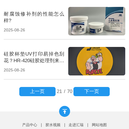
耐腐蚀修补剂的性能怎么
样?
2025-08-26
硅胶杯垫UV打印易掉色刮
花？HR-420硅胶处理剂来防
护
2025-08-26
上一页
下一页
21
/
70
产品中心
|
胶水视频
|
走进汇瑞
|
网站地图