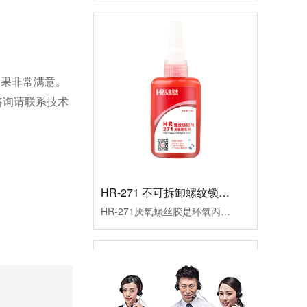
效果非常满意。
。咨询请联系技术
HR-271 不可拆卸螺纹锁固剂
HR-271厌氧螺丝胶是环氧丙稀酸酯型厌氧胶，高强度，低粘度，耐高温锁固密封螺纹胶水，红色胶液，初固时间10-15分钟，适用于无需要拆卸的金属螺丝锁固。应用行业：五金配件、电子电器、设备器械等产品应用：适用于无需要拆卸的金属螺丝锁固