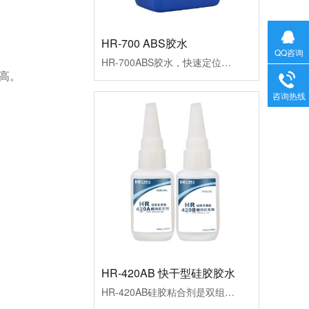
HR-700 ABS胶水
HR-700ABS胶水，快速定位、操作方便、高强度，粘ABS可达材破效果。用于abs与as、pc、ps、PVC等工程塑料粘接。符合环保要求，已通过欧盟ROHS标准和REACH检测。应用行业：塑料制品、电子产品、打印机设备、渔具等行业。产品应用：ABS对粘、ABS耳机粘接、ABS板互粘、ABS上下盖粘接、ABS粘PC、ABS粘AS等
QQ咨询
度高。
咨询热线
HR-420AB 快干型硅胶胶水
HR-420AB硅胶粘合剂是双组分硅胶专用胶水，处理剂配胶水使用粘硅胶达到破材级，具有快速固化、强力不发白、抗震特点，适用于硅胶粘硅胶、硅胶粘金属、塑料、木材等，已通过欧盟ROHS标准和REACH检测。应用行业：硅胶行业、电子电器、医疗行业、日用品、装饰品、塑料制品、包装行业等。产品应用：硅胶管和塑料套接、硅胶和塑料套接、硅胶套接、硅胶粘ABS、硅胶粘PC、硅胶粘PVC等