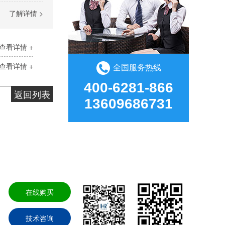
了解详情 >
查看详情 +
查看详情 +
全国服务热线
HR-419 硅胶处理剂
400-6281-866
HR-419硅胶处理剂是透明的硅胶表面处理剂，可改善硅胶表面活性，提高附着力，主要溶剂为甲笨，使用方便，可手工涂刷、机器喷涂，适用于硅胶喷漆、印刷、热转印、贴双面胶前处理，解决掉漆、印不上、背胶翘起脱落问题。应用行业：玩具行业、包装印刷、电子电器、硅胶制品等。产品应用：硅胶贴双面胶、硅胶脚垫背胶、硅胶贴不干胶纸、硅胶贴商标名牌、硅胶喷油、硅胶丝印、硅胶热转印、硅胶烤漆等应用
返回列表
13609686731
频
新闻资讯
走进汇瑞
网站地图
在线购买
技术咨询