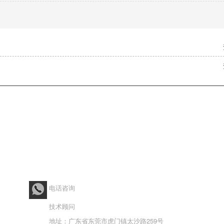
修补剂
产品中心
行业解决方案
胶水视
400-6281-866
电话咨询
13609686731
技术顾问
地址：广东省东莞市虎门镇太沙路259号