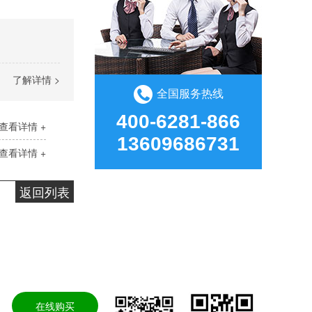
了解详情 >
全国服务热线
400-6281-866
HR-419 硅胶处理剂
查看详情 +
HR-419硅胶处理剂是透明的硅胶表面处理剂，可改善硅胶表面活性，提高附着力，主要溶剂为甲笨，使用方便，可手工涂刷、机器喷涂，适用于硅胶喷漆、印刷、热转印、贴双面胶前处理，解决掉漆、印不上、背胶翘起脱落问题。应用行业：玩具行业、包装印刷、电子电器、硅胶制品等。产品应用：硅胶贴双面胶、硅胶脚垫背胶、硅胶贴不干胶纸、硅胶贴商标名牌、硅胶喷油、硅胶丝印、硅胶热转印、硅胶烤漆等应用
13609686731
查看详情 +
返回列表
频
新闻资讯
走进汇瑞
网站地图
在线购买