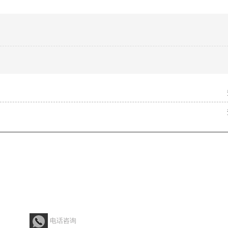
修补剂
产品中心
行业解决方案
胶水视
400-6281-866
电话咨询