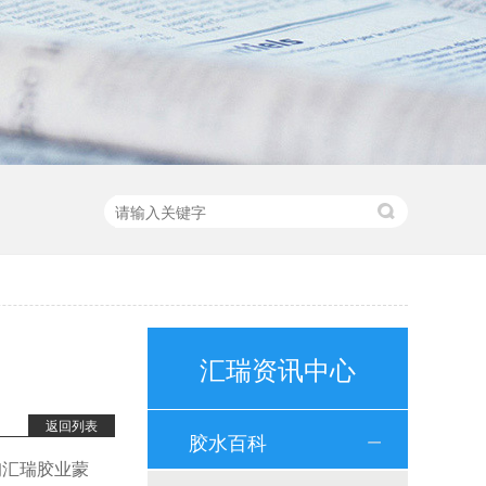
HR-271 不可拆卸螺纹锁固剂
HR-271厌氧螺丝胶是环氧丙稀酸酯型厌氧胶，高强度，低粘度，耐高温锁固密封螺纹胶水，红色胶液，初固时间10-15分钟，适用于无需要拆卸的金属螺丝锁固。应用行业：五金配件、电子电器、设备器械等产品应用：适用于无需要拆卸的金属螺丝锁固
汇瑞资讯中心
返回列表
胶水百科
询汇瑞胶业蒙