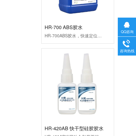
HR-700 ABS胶水
HR-700ABS胶水，快速定位、操作方便、高强度，粘ABS可达材破效果。用于abs与as、pc、ps、PVC等工程塑料粘接。符合环保要求，已通过欧盟ROHS标准和REACH检测。应用行业：塑料制品、电子产品、打印机设备、渔具等行业。产品应用：ABS对粘、ABS耳机粘接、ABS板互粘、ABS上下盖粘接、ABS粘PC、ABS粘AS等
QQ咨询
咨询热线
HR-420AB 快干型硅胶胶水
HR-420AB硅胶粘合剂是双组分硅胶专用胶水，处理剂配胶水使用粘硅胶达到破材级，具有快速固化、强力不发白、抗震特点，适用于硅胶粘硅胶、硅胶粘金属、塑料、木材等，已通过欧盟ROHS标准和REACH检测。应用行业：硅胶行业、电子电器、医疗行业、日用品、装饰品、塑料制品、包装行业等。产品应用：硅胶管和塑料套接、硅胶和塑料套接、硅胶套接、硅胶粘ABS、硅胶粘PC、硅胶粘PVC等