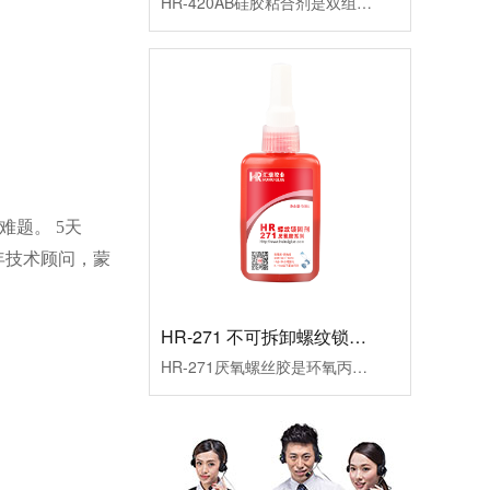
难题。
5
天
年技术顾问，蒙
HR-271 不可拆卸螺纹锁固剂
HR-271厌氧螺丝胶是环氧丙稀酸酯型厌氧胶，高强度，低粘度，耐高温锁固密封螺纹胶水，红色胶液，初固时间10-15分钟，适用于无需要拆卸的金属螺丝锁固。应用行业：五金配件、电子电器、设备器械等产品应用：适用于无需要拆卸的金属螺丝锁固