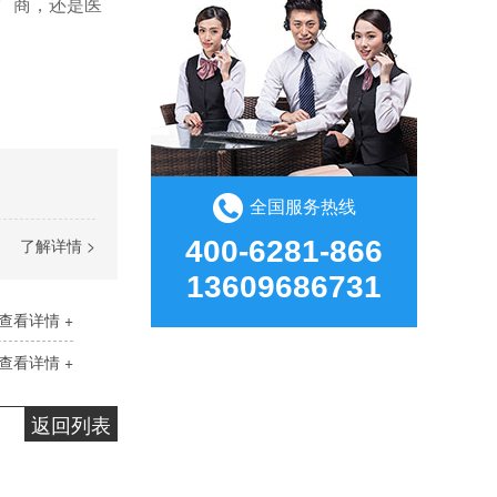
 厂商，还是医
全国服务热线
了解详情 >
400-6281-866
13609686731
查看详情 +
HR-419 硅胶处理剂
HR-419硅胶处理剂是透明的硅胶表面处理剂，可改善硅胶表面活性，提高附着力，主要溶剂为甲笨，使用方便，可手工涂刷、机器喷涂，适用于硅胶喷漆、印刷、热转印、贴双面胶前处理，解决掉漆、印不上、背胶翘起脱落问题。应用行业：玩具行业、包装印刷、电子电器、硅胶制品等。产品应用：硅胶贴双面胶、硅胶脚垫背胶、硅胶贴不干胶纸、硅胶贴商标名牌、硅胶喷油、硅胶丝印、硅胶热转印、硅胶烤漆等应用
查看详情 +
返回列表