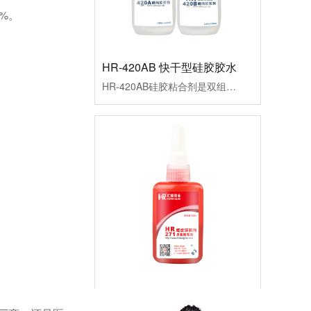
8%。
HR-420AB 快干型硅胶胶水
HR-420AB硅胶粘合剂是双组分硅胶专用胶水，处理剂配胶水使用粘硅胶达到破材级，具有快速固化、强力不发白、抗震特点，适用于硅胶粘硅胶、硅胶粘金属、塑料、木材等，已通过欧盟ROHS标准和REACH检测。应用行业：硅胶行业、电子电器、医疗行业、日用品、装饰品、塑料制品、包装行业等。产品应用：硅胶管和塑料套接、硅胶和塑料套接、硅胶套接、硅胶粘ABS、硅胶粘PC、硅胶粘PVC等
HR-271 不可拆卸螺纹锁固剂
HR-271厌氧螺丝胶是环氧丙稀酸酯型厌氧胶，高强度，低粘度，耐高温锁固密封螺纹胶水，红色胶液，初固时间10-15分钟，适用于无需要拆卸的金属螺丝锁固。应用行业：五金配件、电子电器、设备器械等产品应用：适用于无需要拆卸的金属螺丝锁固