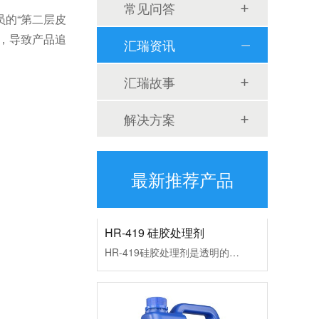
HR-271厌氧螺丝胶是环氧丙稀酸酯型厌氧胶，高强度，低粘度，耐高温锁固密封螺纹胶水，红色胶液，初固时间10-15分钟，适用于无需要拆卸的金属螺丝锁固。应用行业：五金配件、电子电器、设备器械等产品应用：适用于无需要拆卸的金属螺丝锁固
常见问答
的“第二层皮
，导致产品追
汇瑞资讯
汇瑞故事
解决方案
最新推荐产品
HR-419 硅胶处理剂
HR-419硅胶处理剂是透明的硅胶表面处理剂，可改善硅胶表面活性，提高附着力，主要溶剂为甲笨，使用方便，可手工涂刷、机器喷涂，适用于硅胶喷漆、印刷、热转印、贴双面胶前处理，解决掉漆、印不上、背胶翘起脱落问题。应用行业：玩具行业、包装印刷、电子电器、硅胶制品等。产品应用：硅胶贴双面胶、硅胶脚垫背胶、硅胶贴不干胶纸、硅胶贴商标名牌、硅胶喷油、硅胶丝印、硅胶热转印、硅胶烤漆等应用