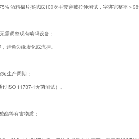
次75% 酒精棉片擦拭或100次手套穿戴拉伸测试，字迹完整率＞9
，无需调整现有喷码设备；
展，避免边缘虚化或流挂。
缩短生产周期；
SO 11737-1无菌测试）。
甲酸酯等有害物质；