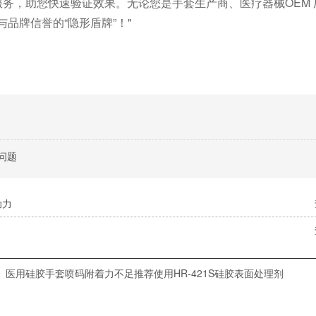
导服务，助您快速验证效果。无论您是手套生产商、医疗器械OEM
与品牌信誉的“隐形盾牌”！"
问题
助力
医用硅胶手套喷码附着力不足推荐使用HR-421S硅胶表面处理剂