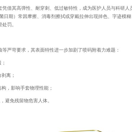
套凭借其高弹性、耐穿刺、低过敏特性，成为医护人员与科研人员
灭菌日期）常因摩擦、消毒剂擦拭或穿戴拉伸出现掉色、字迹模糊
管处罚。
蚀等严苛要求，其表面特性进一步加剧了喷码附着力难题：
透；
力剥离；
结构，影响手套物理性能；
测试，避免残留物危害人体。