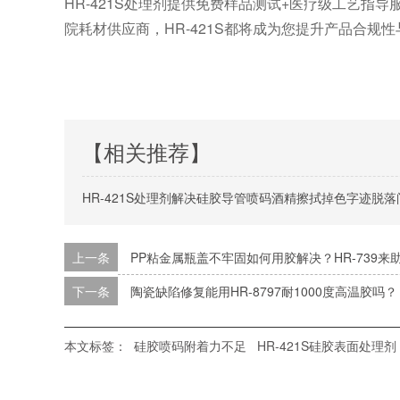
HR-421S处理剂提供免费样品测试+医疗级工艺指
院耗材供应商，HR-421S都将成为您提升产品合规性
【相关推荐】
HR-421S处理剂解决硅胶导管喷码酒精擦拭掉色字迹脱落
上一条
PP粘金属瓶盖不牢固如何用胶解决？HR-739来
下一条
陶瓷缺陷修复能用HR-8797耐1000度高温胶吗？
本文标签：
硅胶喷码附着力不足
HR-421S硅胶表面处理剂