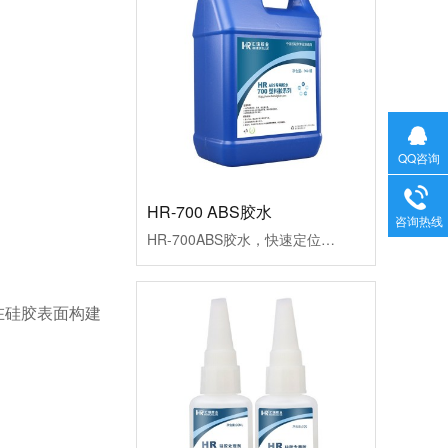
QQ咨询
HR-700 ABS胶水
HR-700ABS胶水，快速定位、操作方便、高强度，粘ABS可达材破效果。用于abs与as、pc、ps、PVC等工程塑料粘接。符合环保要求，已通过欧盟ROHS标准和REACH检测。应用行业：塑料制品、电子产品、打印机设备、渔具等行业。产品应用：ABS对粘、ABS耳机粘接、ABS板互粘、ABS上下盖粘接、ABS粘PC、ABS粘AS等
咨询热线
，在硅胶表面构建